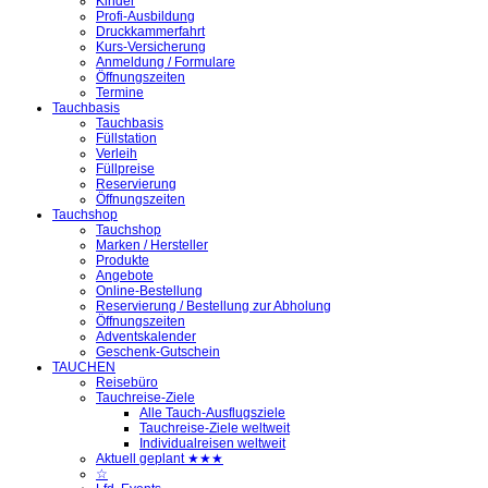
Kinder
Profi-Ausbildung
Druckkammerfahrt
Kurs-Versicherung
Anmeldung / Formulare
Öffnungszeiten
Termine
Tauchbasis
Tauchbasis
Füllstation
Verleih
Füllpreise
Reservierung
Öffnungszeiten
Tauchshop
Tauchshop
Marken / Hersteller
Produkte
Angebote
Online-Bestellung
Reservierung / Bestellung zur Abholung
Öffnungszeiten
Adventskalender
Geschenk-Gutschein
TAUCHEN
Reisebüro
Tauchreise-Ziele
Alle Tauch-Ausflugsziele
Tauchreise-Ziele weltweit
Individualreisen weltweit
Aktuell geplant ★★★
☆