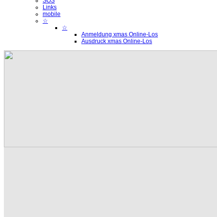
SOS
Links
mobile
☆
☆
Anmeldung xmas Online-Los
Ausdruck xmas Online-Los