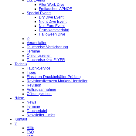
Lfd. Events
After Work Dive
Freitauchen APNOE
Special Events
Dry Dive Event
Night Dive Event
Null Euro Event
Druckkammerfahrt
Halloween Dive
☆
Veranstalter
Tauchreise-Versicherung
Termine
Öffnungszeiten
Tauchreise ☆☆ FLYER
Technik
Tauch-Service
Tipps
Flaschen-Druckbehälter-Prüfung
Revisionslizenzen Marken/Hersteller
Revision
Auftragsannahme
Öffnungszeiten
*Neu*
News
Termine
Tauchertafel
Newsletter - Infos
Kontakt
?
Hilfe
FAQ