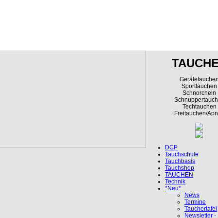
TAUCH
Gerätetauche
Sporttauchen
Schnorcheln
Schnuppertauc
Techtauchen
Freitauchen/Ap
DCP
Tauchschule
Tauchbasis
Tauchshop
TAUCHEN
Technik
*Neu*
News
Termine
Tauchertafel
Newsletter - 