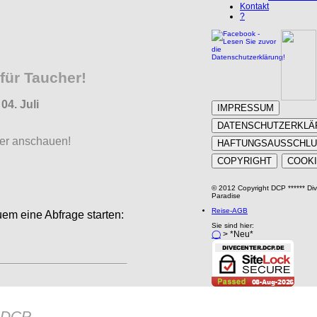
Kontakt
?
für Taucher!
04. Juli
IMPRESSUM
DATENSCHUTZERKLÄ
yer anschauen!
HAFTUNGSAUSSCHL
COPYRIGHT
COOK
© 2012 Copyright DCP ****** Di
Paradise
Reise-AGB
m eine Abfrage starten:
Sie sind hier:
◯
> *Neu*
DCP