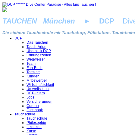
TAUCHEN München
►
DCP
Dive 
Die sichere Tauchschule mit Tauchshop, Füllstation, Tauchtechn
DCP
Das Tauchen
Tauch-Arten
Überblick DCP
Öffnungszeiten
Wegweiser
Team
Fan-Buch
Termine
Kunden
Mitbewerber
Wirtschaftlichkeit
Umweltschutz
DCP-intern
Jobs
Versicherungen
Corona
Facebook
Tauchschule
Tauchschule
Philosophie
Lizenzen
Kurse