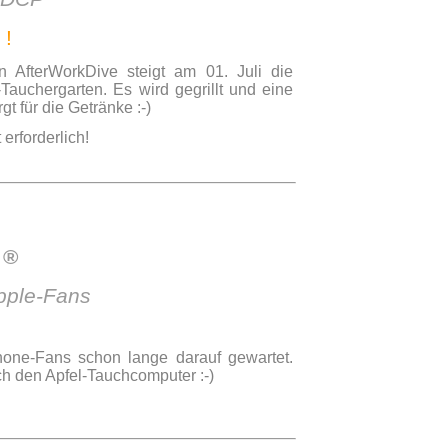
!
 AfterWorkDive steigt am 01. Juli die
auchergarten. Es wird gegrillt und eine
gt für die Getränke :-)
rforderlich!
e
®
pple-Fans
hone-Fans schon lange darauf gewartet.
h den Apfel-Tauchcomputer :-)