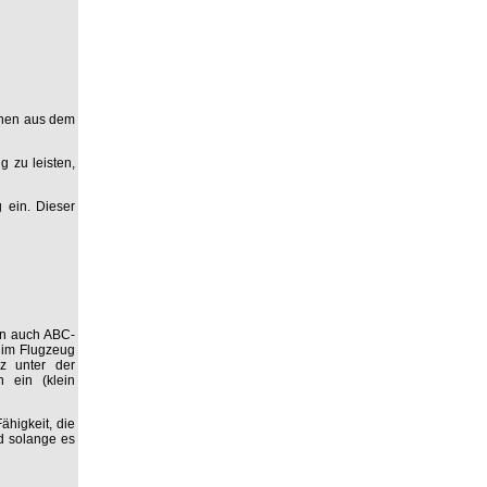
chen aus dem
 zu leisten,
 ein. Dieser
en auch ABC-
 im Flugzeug
z unter der
 ein (klein
ähigkeit, die
nd solange es