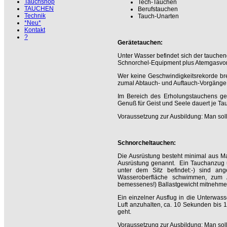
Tauchshop
Tech-Tauchen
TAUCHEN
Berufstauchen
Technik
Tauch-Unarten
*Neu*
Kontakt
?
Gerätetauchen:
Unter Wasser befindet sich der tauche
Schnorchel-Equipment plus Atemgasvorra
Wer keine Geschwindigkeitsrekorde bre
zumal Abtauch- und Auftauch-Vorgänge 
Im Bereich des Erholungstauchens gelt
Genuß für Geist und Seele dauert je Ta
Voraussetzung zur Ausbildung: Man sol
Schnorcheltauchen:
Die Ausrüstung besteht minimal aus M
Ausrüstung genannt. Ein Tauchanzug u
unter dem Sitz befindet:-) sind a
Wasseroberfläche schwimmen, zum A
bemessenes!) Ballastgewicht mitnehmen
Ein einzelner Ausflug in die Unterwass
Luft anzuhalten, ca. 10 Sekunden bis 
geht.
Voraussetzung zur Ausbildung: Man so