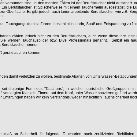
it verbunden sind. In den meisten Fällen ist der Berufstaucher nicht austariert un
Ein Berufstaucher ist typischerweise mit einem Taucherhelm ausgestattet; die L
zur Oberfläche. Es gibt jedoch auch tariert arbeitende Berufstaucher, wie z.B. Be
tc.
inen Tauchgangs durchzuführen, besteht nicht darin, Spaß und Entspannung zu fi
.
rten zählen jedoch nicht zu den Berufstauchern, auch wenn diese ihre Instruct
 Sie werden Tauchausbilder bzw. Dive Professionals genannt. Selbst ein haup
ht Berufstaucher nennen.
ß gerätetauchen können.
den damit verletzten zu wollen, bestimmte Abarten von Unterwasser-Betätigungen
t sei diejenige Form des "Tauchens", in welcher touristische Großgruppen mit
ft versorgten Klarsicht-Eimern auf dem Kopf, unter Wasser spazieren geführt werd
 Entartungen haben wir kein Verständnis, weder hinsichtlich Tauchsicherheit noch
aß an Sicherheit für folgende Taucharten nach zertifizierten Richtlinien p