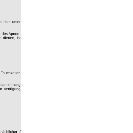
aucher unter
it des Apnoe-
 dienen, ist
-Tauchzeiten
malausrüstung
ur Verfügung
sächlicher /