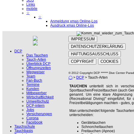
SOS
Links
mobile
☆
☆
Anmeldung xmas Online-Los
Ausdruck xmas Online-Los
IMPRESSUM
DATENSCHUTZERKLÄRUNG
DCP
HAFTUNGSAUSSCHLUSS
Das Tauchen
Tauch-Arten
COPYRIGHT
COOKIES
Überblick DCP
Öffnungszeiten
Wegweiser
© 2012 Copyright DCP ****** Dive Center Parad
Team
◯
>
DCP
> Tauch-Arten
Fan-Buch
Termine
TAUCHEN
unterteilt sich in versch
Kunden
Sporttauchen/Freizeittauchen (auch Ge
Mitbewerber
genannt. Um eine klare Abgrenzung z
Wirtschaftlichkeit
(Recreational Diving)" eingeführt, fü
Umweltschutz
Freizeitbetätigungen machten - gutes, g
DCP-intern
Jobs
Man unterscheidet folgende Taucharten,
Versicherungen
unterscheiden:
Corona
Facebook
Gerätetauchen
Tauchschule
Schnorcheltauchen
Tauchbasis
Freitauchen (Apnoe)