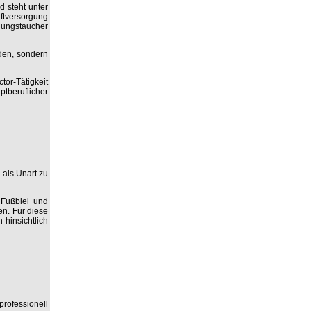
d steht unter
uftversorgung
rgungstaucher
nden, sondern
or-Tätigkeit
tberuflicher
 als Unart zu
 Fußblei und
en. Für diese
 hinsichtlich
rofessionell