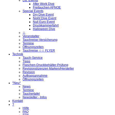
Lfd. Events
After Work Dive
Freitauchen APNOE
Special Events
Dry Dive Event
Night Dive Event
Null Euro Event
Druckkammerfahrt
Halloween Dive
☆
Veranstalter
Tauchreise-Versicherung
Termine
Öffnungszeiten
Tauchreise ☆☆ FLYER
Technik
Tauch-Service
Tipps
Flaschen-Druckbehälter-Prüfung
Revisionslizenzen Marken/Hersteller
Revision
Auftragsannahme
Öffnungszeiten
*Neu*
News
Termine
Tauchertafel
Newsletter - Infos
Kontakt
?
Hilfe
FAQ