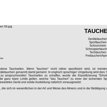
TAUCH
Gerätetauche
Sporttauchen
Schnorcheln
Schnuppertauc
Techtauchen
Freitauchen/Ap
ise
iedene Taucharten. Wenn "tauchen" nicht näher spezifiziert wird, ist meist
rätetauchen genannt) damit gemeint. In englisch sprachiger Umgebung wird dies 
u anspruchsvollen Taucharten zu schaffen, wurde die Klassifizierung "Erho
r die ganz klare Limits gelten, welche "das Tauchen" zu einer der sichersten S
ewartetes Gerät und solide Ausbildung natürlich vorausgesetzt.
 die sich im wesentlichen in der Art und Weise des Atmens und in der Betätigung