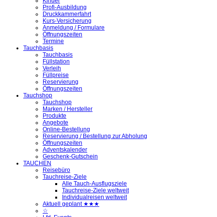
Kinder
Profi-Ausbildung
Druckkammerfahrt
Kurs-Versicherung
Anmeldung / Formulare
Öffnungszeiten
Termine
Tauchbasis
Tauchbasis
Füllstation
Verleih
Füllpreise
Reservierung
Öffnungszeiten
Tauchshop
Tauchshop
Marken / Hersteller
Produkte
Angebote
Online-Bestellung
Reservierung / Bestellung zur Abholung
Öffnungszeiten
Adventskalender
Geschenk-Gutschein
TAUCHEN
Reisebüro
Tauchreise-Ziele
Alle Tauch-Ausflugsziele
Tauchreise-Ziele weltweit
Individualreisen weltweit
Aktuell geplant ★★★
☆