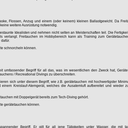
ske, Flossen, Anzug und einem (oder keinem) kleinen Ballastgewicht. Da Freit
 keine weitere Ausrüstung notwendig.
estaunte Idealisten und nehmen nicht selten an Meisterschaften teil. Die Fertigke
s verlangt. Freitauchen im Hobbybereich kann als Training zum Gerätetauchen
dafür.
lte schnorcheln können.
it umfassender Begriff für all das, was im wesentlichen den Zweck hat, Geräte
auchens / Recreational Divings zu überschreiten.
eren sich unter diesem Begriff, wie z.B. gerätetauchen mit hochwertigster Mini
einem Kreislauf-Atemgerät, welches die Ausatemluft aufbereitet und wieder z
 tauchen mit Doppelgerät bereits zum Tech-Diving gehört.
lte gerätetauchen können.
annender Begriff. Er gilt für all jene Tätigkeiten unter Wasser, die mit tat