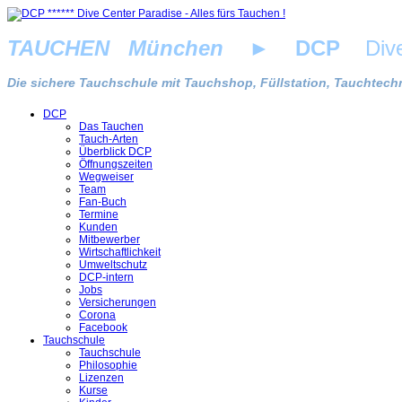
TAUCHEN München
►
DCP
Dive 
Die sichere Tauchschule mit Tauchshop, Füllstation, Tauchtechn
DCP
Das Tauchen
Tauch-Arten
Überblick DCP
Öffnungszeiten
Wegweiser
Team
Fan-Buch
Termine
Kunden
Mitbewerber
Wirtschaftlichkeit
Umweltschutz
DCP-intern
Jobs
Versicherungen
Corona
Facebook
Tauchschule
Tauchschule
Philosophie
Lizenzen
Kurse