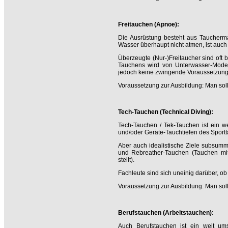
Freitauchen (Apnoe):
Die Ausrüstung besteht aus Taucherma
Wasser überhaupt nicht atmen, ist auch
Überzeugte (Nur-)Freitaucher sind oft b
Tauchens wird von Unterwasser-Model
jedoch keine zwingende Voraussetzung 
Voraussetzung zur Ausbildung: Man sol
Tech-Tauchen (Technical Diving):
Tech-Tauchen / Tek-Tauchen ist ein we
und/oder Geräte-Tauchtiefen des Sportt
Aber auch idealistische Ziele subsummi
und Rebreather-Tauchen (Tauchen mit 
stellt).
Fachleute sind sich uneinig darüber, ob
Voraussetzung zur Ausbildung: Man sol
Berufstauchen (Arbeitstauchen):
Auch Berufstauchen ist ein weit umsp