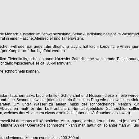
nde Mensch austariert im Schwebezustand. Seine Ausrüstung besteht im Wesentli
t in einer Flasche, Atemregler und Tariersystem.
chen will oder gar gegen die Strömung taucht, hat kaum körperliche Anstrengung
"per Knopfdruck" durchgeführt werden.
en Tiefenlimits; schon binnen kürzester Zeit tritt eine wohltuende Entspannung
uchgang typischerweise ca. 30-60 Minuten.
lte schnorcheln können.
aske (Tauchermaske/Taucherbrille), Schnorchel und Flossen; diese 3 Teile werd
nd eine Schnorchelweste (dies ist so ein ähnliches Ding wie das, welches sich
ngeraten. Um unter Wasser zu atmen, muss der schnorchelnde Mensch kur
btauchen muß er die Luft anhalten. Nur ausgebildete Schnorchler sollten
, welches das Abtauchen etwas vereinfacht (aber das Auftauchen erschwert).
erwelt ist durchaus mit körperlicher Anstrengung verbunden und dauert je nach F
1 Minute. An der Oberfläche schnorcheln kann man natürlich, solange man will u
llte schwimmen können (wenigstens 200-300m).