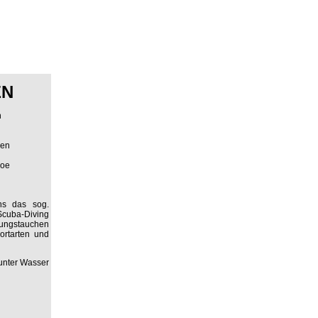
EN
n
hen
noe
ens das sog.
Scuba-Diving
lungstauchen
portarten und
 unter Wasser