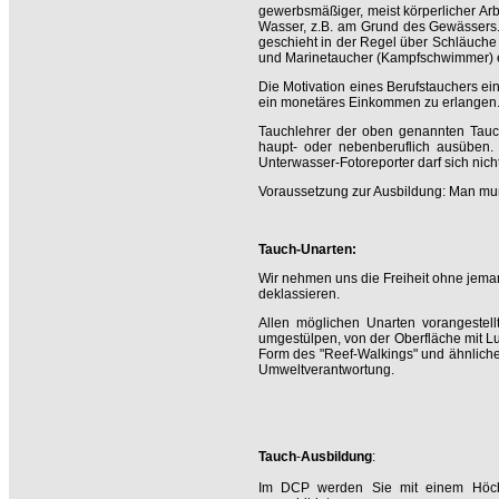
gewerbsmäßiger, meist körperlicher Arbe
Wasser, z.B. am Grund des Gewässers. 
geschieht in der Regel über Schläuche 
und Marinetaucher (Kampfschwimmer) e
Die Motivation eines Berufstauchers e
ein monetäres Einkommen zu erlangen
Tauchlehrer der oben genannten Taucha
haupt- oder nebenberuflich ausüben.
Unterwasser-Fotoreporter darf sich nic
Voraussetzung zur Ausbildung: Man mu
Tauch-Unarten:
Wir nehmen uns die Freiheit ohne jeman
deklassieren.
Allen möglichen Unarten vorangestell
umgestülpen, von der Oberfläche mit Lu
Form des "Reef-Walkings" und ähnlicher
Umweltverantwortung.
Tauch
-
Ausbildung
:
Im DCP werden Sie mit einem Höchstm