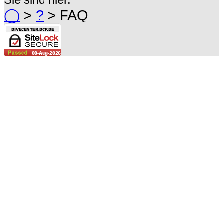
◯
>
?
> FAQ