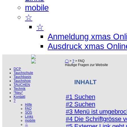
mobile
☆
☆
Anmeldung xmas Onl
Ausdruck xmas Onlin
◯
>
?
> FAQ
Häufige Fragen zur Website
DCP
Tauchschule
Tauchbasis
INHALT
Tauchshop
TAUCHEN
Technik
*Neu*
#1 Suchen
Kontakt
?
#2 Suchen
Hilfe
FAQ
#3 Menü ist umgebro
SOS
Links
#4 Die Schriftgrösse v
mobile
☆
#5 Externer Link geht 