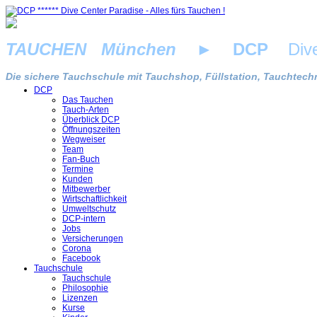
TAUCHEN München
►
DCP
Dive 
Die sichere Tauchschule mit Tauchshop, Füllstation, Tauchtechn
DCP
Das Tauchen
Tauch-Arten
Überblick DCP
Öffnungszeiten
Wegweiser
Team
Fan-Buch
Termine
Kunden
Mitbewerber
Wirtschaftlichkeit
Umweltschutz
DCP-intern
Jobs
Versicherungen
Corona
Facebook
Tauchschule
Tauchschule
Philosophie
Lizenzen
Kurse