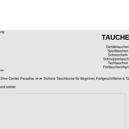
TAUCH
Gerätetauche
Sporttauchen
Schnorcheln
Schnuppertauc
Techtauchen
Freitauchen/Ap
ise
nter Paradise ≫≫ Sichere Tauchkurse für Beginner, Fortgeschrittene & Ta
und solide: