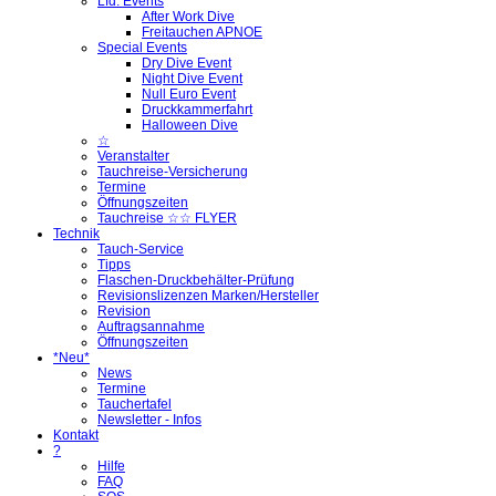
Lfd. Events
After Work Dive
Freitauchen APNOE
Special Events
Dry Dive Event
Night Dive Event
Null Euro Event
Druckkammerfahrt
Halloween Dive
☆
Veranstalter
Tauchreise-Versicherung
Termine
Öffnungszeiten
Tauchreise ☆☆ FLYER
Technik
Tauch-Service
Tipps
Flaschen-Druckbehälter-Prüfung
Revisionslizenzen Marken/Hersteller
Revision
Auftragsannahme
Öffnungszeiten
*Neu*
News
Termine
Tauchertafel
Newsletter - Infos
Kontakt
?
Hilfe
FAQ