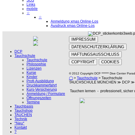
SOS
Links
mobile
☆
☆
Anmeldung xmas Online-Los
Ausdruck xmas Online-Los
IMPRESSUM
DATENSCHUTZERKLÄRUNG
DCP
HAFTUNGSAUSSCHLUSS
Tauchschule
Tauchschule
COPYRIGHT
COOKIES
Philosophie
Lizenzen
Kurse
© 2012 Copyright DCP ****** Dive Center Parad
Kinder
◯
>
Tauchschule
> Tauchschule
Profi-Ausbildung
TAUCHSCHULE MÜNCHEN ≫ DCP ≫ Dive Ce
Druckkammerfahrt
Kurs-Versicherung
Tauchen lernen - professionell, sicher 
Anmeldung / Formulare
Öffnungszeiten
Termine
Tauchbasis
Tauchshop
TAUCHEN
Technik
*Neu*
Kontakt
?