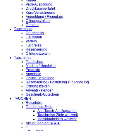
Kinder
Profi-Ausbildung
Druckkammerfahrt
Kurs-Versicherung
Anmeldung / Formulare
Öffnungszeiten
Termine
Tauchbasis
Tauchbasis
Füllstation
Verleih
Füllpreise
Reservierung
Öffnungszeiten
Tauchshop
Tauchshop
Marken / Hersteller
Produkte
Angebote
Online-Bestellung
Reservierung / Bestellung zur Abholung
Öffnungszeiten
Adventskalender
Geschenk-Gutschein
TAUCHEN
Reisebüro
Tauchreise-Ziele
Alle Tauch-Ausflugsziele
Tauchreise-Ziele weltweit
Individualreisen weltweit
Aktuell geplant ★★★
☆