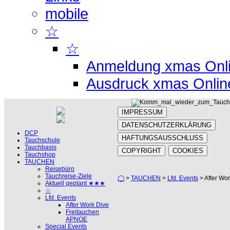
mobile
☆
☆
Anmeldung xmas Onl
Ausdruck xmas Onlin
IMPRESSUM
DATENSCHUTZERKLÄRUNG
DCP
HAFTUNGSAUSSCHLUSS
Tauchschule
Tauchbasis
COPYRIGHT
COOKIES
Tauchshop
TAUCHEN
Reisebüro
Tauchreise-Ziele
◯
>
TAUCHEN
>
Lfd. Events
> After Wor
Aktuell geplant ★★★
☆
Lfd. Events
After Work Dive
Freitauchen
APNOE
Special Events