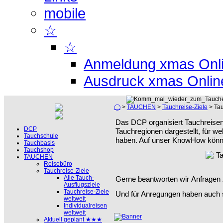
mobile
☆
☆
Anmeldung xmas Onl
Ausdruck xmas Onlin
◯
>
TAUCHEN
>
Tauchreise-Ziele
> Tau
Das DCP organisiert Tauchreisen 
DCP
Tauchregionen dargestellt, für w
Tauchschule
haben. Auf unser KnowHow können
Tauchbasis
Tauchshop
TAUCHEN
Reisebüro
Tauchreise-Ziele
Alle Tauch-
Gerne beantworten wir Anfragen 
Ausflugsziele
Tauchreise-Ziele
Und für Anregungen haben auch s
weltweit
Individualreisen
weltweit
Aktuell geplant ★★★