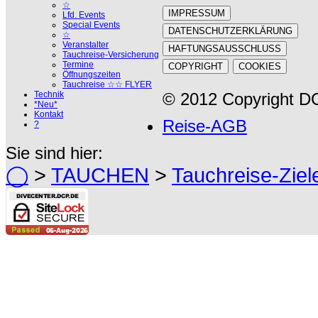
☆
IMPRESSUM
Lfd. Events
Special Events
DATENSCHUTZERKLÄRUNG
☆
Veranstalter
HAFTUNGSAUSSCHLUSS
Tauchreise-Versicherung
Termine
COPYRIGHT
COOKIES
Öffnungszeiten
Tauchreise ☆☆ FLYER
Technik
© 2012 Copyright DC
*Neu*
Kontakt
Reise-AGB
?
Sie sind hier:
◯
>
TAUCHEN
>
Tauchreise-Ziel