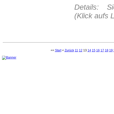
Details: S
(Klick aufs 
<<
Start
<
Zurück
11
12
13
14
15
16
17
18
19