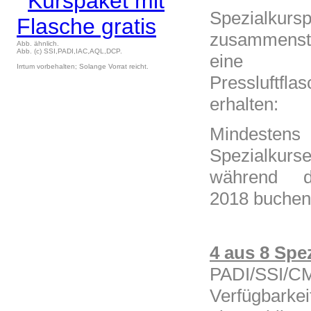
Spezialku
zusammenst
Abb. ähnlich.
Abb. (c) SSI,PADI,IAC,AQL,DCP.
eine 12-
Irrtum vorbehalten; Solange Vorrat reicht.
Pressluftfl
erhalten:
Mindestens
Spezialkurs
während d
2018 buchen
4 aus 8 Spe
PADI/SS
Verfügbarkei