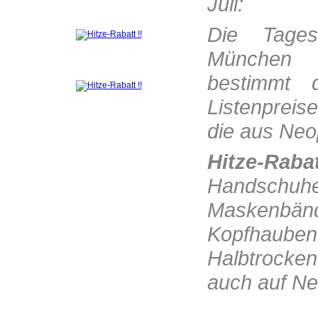
Juli:
Die Tagesh
München 
bestimmt 
Listenpreise
die aus Neop
Hitze-Raba
Handschuhe
Maskenb
Kopfha
Halbtrocken
auch auf Ne