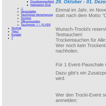
29. Oktober - 01. Dez
Druckkammerfahrt
Halloween Dive
☆
Einmal im Jahr, im Nove
Veranstalter
statt nach dem Motto
"
Tauchreise-Versicherung
Termine
Öffnungszeiten
Tauchreise ☆☆ FLYER
Technik
Wunsch-Trocki/s reserv
*Neu*
Testtauchen!
Kontakt
?
Trockentauchen für Alle
Wer noch kein Trockent
nachholen.
Für 1 Event-Pauschale
Dazu gibt's ein Zusatzp
wird.
Wer den Trocki-Event sc
anmelden: